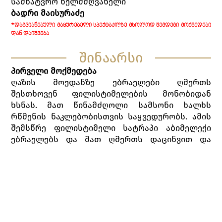
სამხატვრო ხელმძღვანელი
ბადრი მაისურაძე
*ᲓᲐᲒᲕᲘᲐᲜᲔᲑᲣᲚᲘ ᲛᲐᲧᲣᲠᲔᲑᲔᲚᲘ ᲡᲞᲔᲥᲢᲐᲙᲚᲖᲔ ᲛᲮᲝᲚᲝᲓ ᲨᲔᲛᲓᲔᲒᲘ ᲛᲝᲥᲛᲔᲓᲔᲑᲘ
ᲓᲐᲜ ᲓᲐᲘᲨᲕᲔᲑᲐ
შინაარსი
პირველი მოქმედება
ღაზის მოედანზე ებრაელები ღმერთს
შესთხოვენ ფილისტიმელების მონობიდან
ხსნას. მათ წინამძღოლი სამსონი ხალხს
რწმენის ნაკლებობისთვის საყვედურობს. ამის
შემსწრე ფილისტიმელი სატრაპი აბიმელექი
ებრაელებს და მათ ღმერთს დაცინვით და
დამამცირებელი სიტყვებით მოიხსენიებს.
სამსონი განგმირავს მას.
ფილისტიმელების ღმერთის, დაგონის
უმაღლესი ქურუმი ტაძრიდან გამოდის და
სამსონის უჩვეულოდ დიდ ძალას წყევლის,
მოხუცი ებრაელი კი პირიქით, განადიდებს მას.
გამოჩნდება სამსონის ყოფილი საყვარელი,