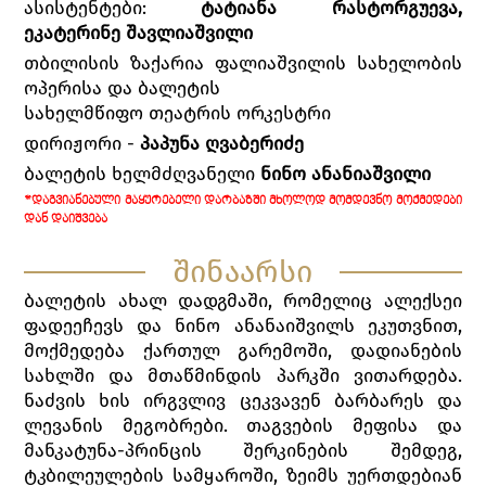
ასისტენტები:
ტატიანა რასტორგუევა,
ეკატერინე შავლიაშვილი
თბილისის ზაქარია ფალიაშვილის სახელობის
ოპერისა და ბალეტის
სახელმწიფო თეატრის ორკესტრი
დირიჟორი -
პაპუნა ღვაბერიძე
ბალეტის ხელმძღვანელი
ნინო ანანიაშვილი
*ᲓᲐᲒᲕᲘᲐᲜᲔᲑᲣᲚᲘ ᲛᲐᲧᲣᲠᲔᲑᲔᲚᲘ ᲓᲐᲠᲑᲐᲖᲨᲘ ᲛᲮᲝᲚᲝᲓ ᲛᲝᲛᲓᲔᲕᲜᲝ ᲛᲝᲥᲛᲔᲓᲔᲑᲘ
ᲓᲐᲜ ᲓᲐᲘᲨᲕᲔᲑᲐ
შინაარსი
ბალეტის ახალ დადგმაში, რომელიც ალექსეი
ფადეეჩევს და ნინო ანანაიშვილს ეკუთვნით,
მოქმედება ქართულ გარემოში, დადიანების
სახლში და მთაწმინდის პარკში ვითარდება.
ნაძვის ხის ირგვლივ ცეკვავენ ბარბარეს და
ლევანის მეგობრები. თაგვების მეფისა და
მანკატუნა-პრინცის შერკინების შემდეგ,
ტკბილეულების სამყაროში, ზეიმს უერთდებიან