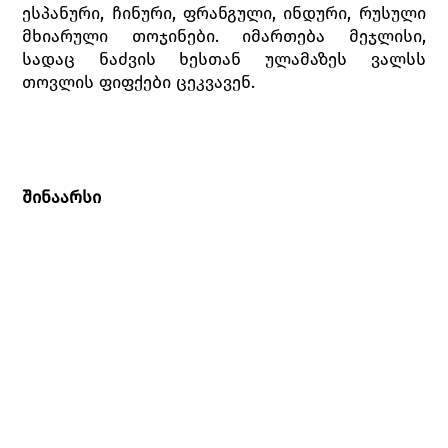
ესპანური, ჩინური, ფრანგული, ინდური, რუსული
მხიარული თოჯინები. იმართება მეჯლისი,
სადაც ნაძვის ხესთან ულამაზეს ვალსს
თოვლის ფიფქები ცეკვავენ.
შინაარსი
პირველი მოქმედება
დადიანების სახლში შობის დღესასწაულის
აღსანიშნავად ემზადებიან. სტუმართა შორისაა
ოჯახის ახლობელი, გერმანელი ინჟინერი და
სათამაშოების ოსტატი დროსელმაიერი,
რომელიც დადიანების ქალიშვილის-ბარბარეს
ნათლიაა. დროსელმაიერმა შესანიშნავი
საშობაო საჩუქრები მოუმზადა ბავშვებს,
რომელთა შორის გამორჩეულია კაკლის