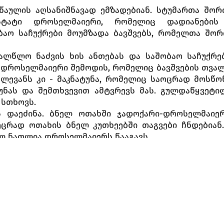
წაულის აღსანიშნავად ემზადებიან. სტუმართა შორ
ტატი დროსელმაიერი, რომელიც დადიანების 
ბაო საჩუქრები მოუმზადა ბავშვებს, რომელთა შორ
ალწლო ნაძვის ხის ანთებას და საშობაო საჩუქრ
 დროსელმაიერი შემოდის, რომელიც ბავშვების თვალ
ს ლევანს კი - მაკნატუნა, რომელიც საოცრად მოსწო
უნას და შემთხვევით ამტვრევს მას. გულდაწყვეტ
 სთხოვს.
ს დაეძინა. ბნელ ოთახში ჯადოქარი-დროსელმაიე
უეცრად ოთახის ბნელ კუთხეებში თაგვები ჩნდებიან
ლ ნათლია დროსელმაიერს წააგავს.
 სიზმარში მიუძღვება. ნელ-ნელა ადგილიდან იძვრ
ლი თოჯინები და თაგვების ბოროტი მეფე გამოცვივ
.
ბი იმედით შესცქერიან მაკნატუნას, რომელიც ო
ვევს. არათანაბარ ბრძოლაში მაკნატუნა მარტო 
ს მეფეს საკუთარ ფეხსაცმელს ესვრის. მეფე თაგვ
ლდება. მხოლოდ მაკნატუნა წევს უსულოდ იატაკ