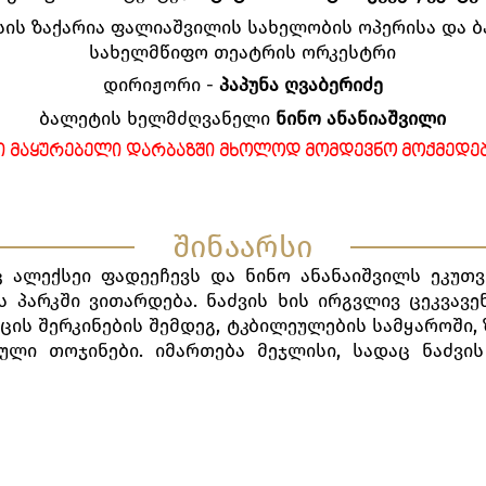
ის ზაქარია ფალიაშვილის სახელობის ოპერისა და 
სახელმწიფო თეატრის ორკესტრი
დირიჟორი -
პაპუნა ღვაბერიძე
ბალეტის ხელმძღვანელი
ნინო ანანიაშვილი
Ი ᲛᲐᲧᲣᲠᲔᲑᲔᲚᲘ ᲓᲐᲠᲑᲐᲖᲨᲘ ᲛᲮᲝᲚᲝᲓ ᲛᲝᲛᲓᲔᲕᲜᲝ ᲛᲝᲥᲛᲔᲓᲔᲑ
შინაარსი
 ალექსეი ფადეეჩევს და ნინო ანანაიშვილს ეკუთვ
 პარკში ვითარდება. ნაძვის ხის ირგვლივ ცეკვავე
ცის შერკინების შემდეგ, ტკბილეულების სამყაროში, 
ული თოჯინები. იმართება მეჯლისი, სადაც ნაძვ