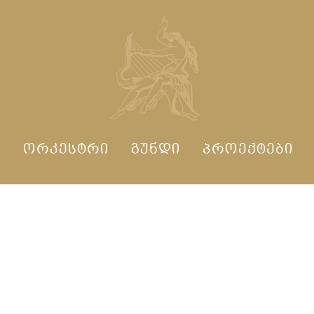
Ი
ᲝᲠᲙᲔᲡᲢᲠᲘ
ᲒᲣᲜᲓᲘ
ᲞᲠᲝᲔᲥᲢᲔᲑᲘ