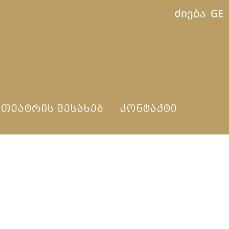
ძიება
GE
ᲗᲔᲐᲢᲠᲘᲡ ᲨᲔᲡᲐᲮᲔᲑ
ᲙᲝᲜᲢᲐᲥᲢᲘ