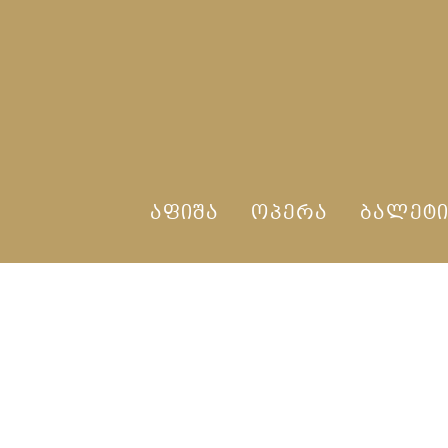
ᲐᲤᲘᲨᲐ
ᲝᲞᲔᲠᲐ
ᲑᲐᲚᲔᲢ