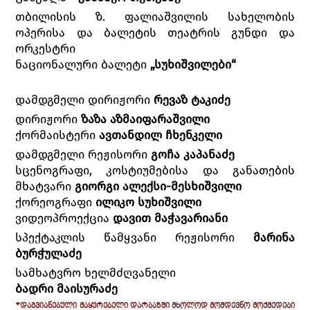
თბილისის ზ. ფალიაშვილის სახელობის
ოპერისა და ბალეტის თეატრის გუნდი და
ორკესტრი
ნაციონალური ბალეტი
„სუხიშვილები“
დამდგმელი დირიჟორი
რევაზ ტაკიძე
დირიჟორი
ზაზა აზმაიფარაშვილი
ქორმაისტერი
ავთანდილ ჩხენკელი
დამდგმელი რეჟისორი
გოჩა კაპანაძე
სცენოგრაფი, კოსტიუმებისა და განათების
მხატვარი
გიორგი ალექსი-მესხიშვილი
ქორეოგრაფი
ილიკო სუხიშვილი
ვიდეოპროექცია
დავით მაჭავარიანი
სპექტაკლის წამყვანი რეჟისორი
მარინა
ბურჭულაძე
სამხატვრო ხელმძღვანელი
ბადრი მაისურაძე
*ᲓᲐᲒᲕᲘᲐᲜᲔᲑᲣᲚᲘ ᲛᲐᲧᲣᲠᲔᲑᲔᲚᲘ ᲓᲐᲠᲑᲐᲖᲨᲘ ᲛᲮᲝᲚᲝᲓ ᲛᲝᲛᲓᲔᲕᲜᲝ ᲛᲝᲥᲛᲔᲓᲔᲑᲘ