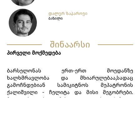
ᲓᲐᲚᲔᲠ ᲖᲐᲞᲐᲠᲝᲕᲘ
ბაზილი
შინაარსი
პირველი მოქმედება
ბარსელონას ერთ-ერთ მოედანზე
ხალხმრავლობა და მხიარულებაა,სადაც
გამოჩნდებიან სამიკიტნოს მეპატრონის
ქალიშვილი - ჩელიტა და მისი მეგობრები.
ჩელიტას ახალგაზრდა დალაქი ბაზილი
ეარშიყება, რაც სამიკიტნოს მეპატრონის -
ლორენცოს განრისხებას იწვევს, რადგანაც მას
ქალიშვილის გათხოვება ხანდაზმულ, მაგრამ
მდიდარ აზნაურზე - გამაშზე სურს. იგი ჩელიტას
უკრძალავს ბაზილთან შეხვედრას.