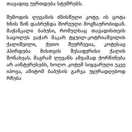
თავადიც უერთდება სტუმრებს.
შემოდის ლევანის ძმისწული კოტე. ის ცოტა
ხნის წინ დაბრუნდა შორეული მოგზაურობიდან.
მაჭანკალი ბაბუსი, რომელსაც თავადისთვის
საცოლეს ვაჭარ მაკარ ტყუილ-კოტრიაშვილის
ქალიშვილი, ქეთო შეურჩევია, კოტესაც
ჰპირდება მისთვის შესაფერისი ქალის
მონახვას. მაგრამ ლევანს ამჟამად ქორწინება
არ აინტერესებს, ხოლო კოტემ სიყვარული უკვე
იპოვა, ამიტომ ბაბუსის გარჯა უყურადღებოდ
რჩება
სტუმრები ბაღისკენ მიეშურებიან, მაგრამ
კოტეს საქმე აქვს თავად ლევანთან: ის ცოლის
შერთვას აპირებს და ეშინია, საცოლის მამა არ
დათანხმდება. გახარებული ლევანი კოტეს
ეუბნება, რომ ისიც იმავეს აპირებს, რადგან
გაკოტრდა და მის სალაროს მხოლოდ მდიდარი
ქალის მზითევი თუ შეავსებს. ეს ქალი კი,