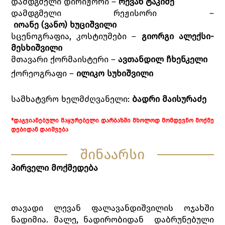
დამდგმელი დირიჟორი –
რევაზ ტაკიძე
დამდგმელი რეჟისორი –
იოანე
(
ვანო
)
ხუციშვილი
სცენოგრაფია, კოსტიუმები –
გიორგი
ალექსი
-
მესხიშვილი
მთავარი ქორმაისტერი –
ავთანდილ
ჩხენკელი
ქორეოგრაფი –
ილიკო სუხიშვილი
სამხატვრო ხელმძღვანელი:
ბადრი
მაისურაძე
*
ᲓᲐᲒᲕᲘᲐᲜᲔᲑᲣᲚᲘ
ᲛᲐᲧᲣᲠᲔᲑᲔᲚᲘ
ᲓᲐᲠᲑᲐᲖᲨᲘ
ᲛᲮᲝᲚᲝᲓ
ᲛᲝᲛᲓᲔᲕᲜᲝ
ᲛᲝᲥᲛᲔ
ᲓᲔᲑᲘᲓᲐᲜ
ᲓᲐᲘᲨᲕᲔᲑᲐ
შინაარსი
პირველი
მოქმედება
თავადი ლევან ფალავანდიშვილის ოჯახში
ნადიმია. მალე, ნადირობიდან დაბრუნებული