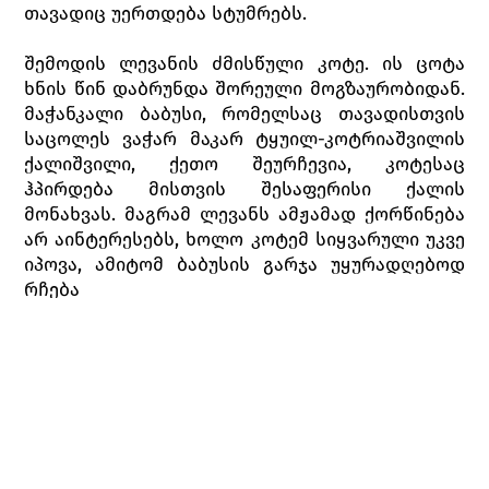
თავადიც უერთდება სტუმრებს.
შემოდის ლევანის ძმისწული კოტე. ის ცოტა
ხნის წინ დაბრუნდა შორეული მოგზაურობიდან.
მაჭანკალი ბაბუსი, რომელსაც თავადისთვის
საცოლეს ვაჭარ მაკარ ტყუილ-კოტრიაშვილის
ქალიშვილი, ქეთო შეურჩევია, კოტესაც
ჰპირდება მისთვის შესაფერისი ქალის
მონახვას. მაგრამ ლევანს ამჟამად ქორწინება
არ აინტერესებს, ხოლო კოტემ სიყვარული უკვე
იპოვა, ამიტომ ბაბუსის გარჯა უყურადღებოდ
რჩება
სტუმრები ბაღისკენ მიეშურებიან, მაგრამ
კოტეს საქმე აქვს თავად ლევანთან: ის ცოლის
შერთვას აპირებს და ეშინია, საცოლის მამა არ
დათანხმდება. გახარებული ლევანი კოტეს
ეუბნება, რომ ისიც იმავეს აპირებს, რადგან
გაკოტრდა და მის სალაროს მხოლოდ მდიდარი
ქალის მზითევი თუ შეავსებს. ეს ქალი კი,