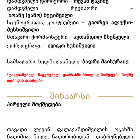
დამდგმელი დირიჟორი –
რევაზ ტაკიძე
დამდგმელი რეჟისორი –
იოანე
(
ვანო
)
ხუციშვილი
სცენოგრაფია, კოსტიუმები –
გიორგი
ალექსი
-
მესხიშვილი
მთავარი ქორმაისტერი –
ავთანდილ
ჩხენკელი
ქორეოგრაფი –
ილიკო სუხიშვილი
სამხატვრო ხელმძღვანელი:
ბადრი
მაისურაძე
*
ᲓᲐᲒᲕᲘᲐᲜᲔᲑᲣᲚᲘ
ᲛᲐᲧᲣᲠᲔᲑᲔᲚᲘ
ᲓᲐᲠᲑᲐᲖᲨᲘ
ᲛᲮᲝᲚᲝᲓ
ᲛᲝᲛᲓᲔᲕᲜᲝ
ᲛᲝᲥᲛᲔ
ᲓᲔᲑᲘᲓᲐᲜ
ᲓᲐᲘᲨᲕᲔᲑᲐ
შინაარსი
პირველი
მოქმედება
თავადი ლევან ფალავანდიშვილის ოჯახში
ნადიმია. მალე, ნადირობიდან დაბრუნებული