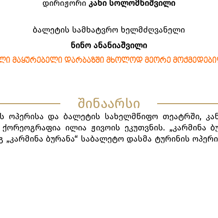
დირიჟორი
კახი სოლომნიშვილი
ბალეტის სამხატვრო ხელმძღვანელი
ნინო ანანიაშვილი
ᲚᲘ ᲛᲐᲧᲣᲠᲔᲑᲔᲚᲘ ᲓᲐᲠᲑᲐᲖᲨᲘ ᲛᲮᲝᲚᲝᲓ ᲛᲔᲝᲠᲔ ᲛᲝᲥᲛᲔᲓᲔᲑᲘ
შინაარსი
ის ოპერისა და ბალეტის სახელმწიფო თეატრში, კა
 ქორეოგრაფია ილია ჟივოის ეკუთვნის. „კარმინა ბ
გ „კარმინა ბურანა“ საბალეტო დასმა ტურინის ოპე
ი მონაწილეობდა.
ნდა ვისაუბრო ადამიანური ბედის ცვალებადობასა დ
ა და დაღმასვლებზე.
ის გულდასმით წაკითხვისას, გასაგები ხდება, რამდ
ვისადმი დამოკიდებულება უბრალო ადამიან
ების სწამს და ესმის საკუთარ თავში თუ მისნაირ