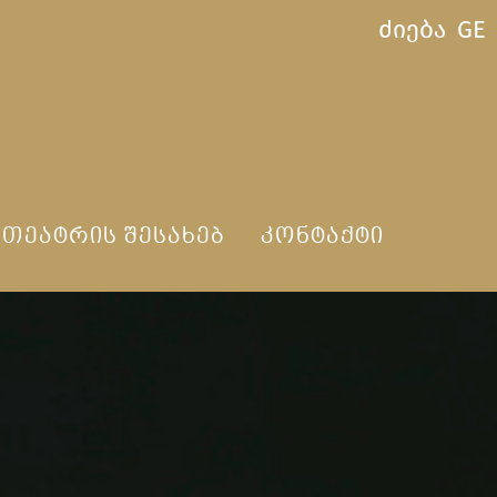
ძიება
GE
ᲗᲔᲐᲢᲠᲘᲡ ᲨᲔᲡᲐᲮᲔᲑ
ᲙᲝᲜᲢᲐᲥᲢᲘ