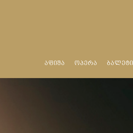
ᲐᲤᲘᲨᲐ
ᲝᲞᲔᲠᲐ
ᲑᲐᲚᲔᲢ