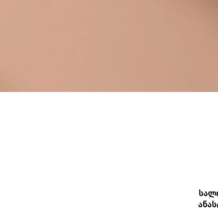
სალ
ანას