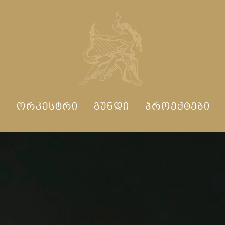
Ი
ᲝᲠᲙᲔᲡᲢᲠᲘ
ᲒᲣᲜᲓᲘ
ᲞᲠᲝᲔᲥᲢᲔᲑᲘ