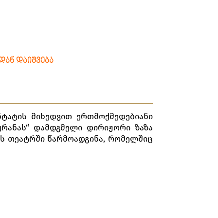
ᲓᲐᲜ ᲓᲐᲘᲨᲕᲔᲑᲐ
ნტატის მიხედვით ერთმოქმედებიანი
ურანას“ დამდგმელი დირიჟორი ზაზა
რის თეატრში წარმოადგინა, რომელშიც
ა მზაკვრობაზე, უფრო გასაგებად რომ
ენად მნიშვნელოვანი იყო ცხოვრების
ის მხრიდან, რომელიც ბუნების
ებში არსებული მოთხოვნილებებისა,