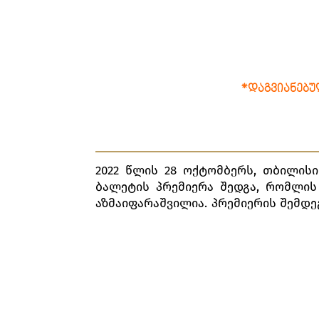
*ᲓᲐᲒᲕᲘᲐᲜᲔᲑᲣ
2022 წლის 28 ოქტომბერს, თბილის
ბალეტის პრემიერა შედგა, რომლის
აზმაიფარაშვილია. პრემიერის შემდე
ტურინის ოპერის გუნდი და ორკესტრ
„სპექტაკლში „კარმინა ბურანა”, მი
ითქვას, ცხოვრებისეულ აღმასვლებს
Codex Buranus-ს პოეტური ტექსტებ
აღქმის ასპექტი და ღვთაებრი
თაყვანისმცემელია, უზენაესი ძალ