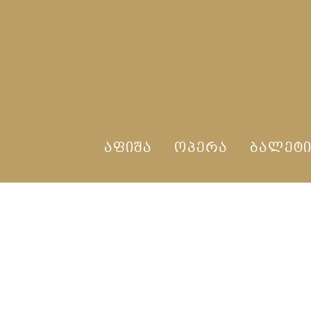
ᲐᲤᲘᲨᲐ
ᲝᲞᲔᲠᲐ
ᲑᲐᲚᲔᲢ