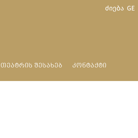
ძიება
GE
ᲗᲔᲐᲢᲠᲘᲡ ᲨᲔᲡᲐᲮᲔᲑ
ᲙᲝᲜᲢᲐᲥᲢᲘ