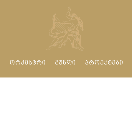
Ი
ᲝᲠᲙᲔᲡᲢᲠᲘ
ᲒᲣᲜᲓᲘ
ᲞᲠᲝᲔᲥᲢᲔᲑᲘ