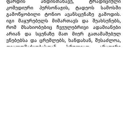
ფარდის ახდისთანავე, ტრადიციული
კომედიური პერსონაჟის, ტადეოს სამოსში
გამოწყობილი ტონიო ავანსცენაზე გამოდის.
იგი მაყურებელს მიმართავს და შეახსენებს,
რომ მსახიობებიც ჩვეულებრივი ადამიანები
არიან და სცენაზე მათ მიერ გათამაშებულ
ვნებებსა და ცრემლებს, ხანდახან, შესაძლოა,
თვალთმაქცობასთან სრულიად არაფერი
ჰქონდეთ საერთო; წარმოდგენისას მათი
განცდები ისეთივე მძაფრი და ნამდვილი იყოს,
როგორც რეალურ ცხოვრებაში.
პირველი მოქმედება
სოფლის განაპირას, ცნობისმოყვარე ხალხით
გარშემორტყმული მოხეტიალე მსახიობები