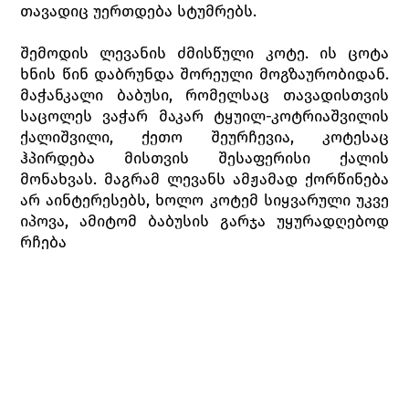
თავადიც უერთდება სტუმრებს.
შემოდის ლევანის ძმისწული კოტე. ის ცოტა
ხნის წინ დაბრუნდა შორეული მოგზაურობიდან.
მაჭანკალი ბაბუსი, რომელსაც თავადისთვის
საცოლეს ვაჭარ მაკარ ტყუილ-კოტრიაშვილის
ქალიშვილი, ქეთო შეურჩევია, კოტესაც
ჰპირდება მისთვის შესაფერისი ქალის
მონახვას. მაგრამ ლევანს ამჟამად ქორწინება
არ აინტერესებს, ხოლო კოტემ სიყვარული უკვე
იპოვა, ამიტომ ბაბუსის გარჯა უყურადღებოდ
რჩება
სტუმრები ბაღისკენ მიეშურებიან, მაგრამ
კოტეს საქმე აქვს თავად ლევანთან: ის ცოლის
შერთვას აპირებს და ეშინია, საცოლის მამა არ
დათანხმდება. გახარებული ლევანი კოტეს
ეუბნება, რომ ისიც იმავეს აპირებს, რადგან
გაკოტრდა და მის სალაროს მხოლოდ მდიდარი
ქალის მზითევი თუ შეავსებს. ეს ქალი კი,