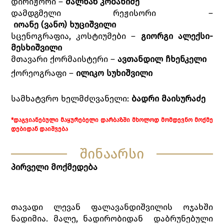
დირიჟორი –
მალხაზ კობახიძე
დამდგმელი რეჟისორი –
იოანე
(
ვანო
)
ხუციშვილი
სცენოგრაფია, კოსტიუმები –
გიორგი
ალექსი
-
მესხიშვილი
მთავარი ქორმაისტერი –
ავთანდილ
ჩხენკელი
ქორეოგრაფი –
ილიკო სუხიშვილი
სამხატვრო ხელმძღვანელი:
ბადრი
მაისურაძე
*
ᲓᲐᲒᲕᲘᲐᲜᲔᲑᲣᲚᲘ
ᲛᲐᲧᲣᲠᲔᲑᲔᲚᲘ
ᲓᲐᲠᲑᲐᲖᲨᲘ
ᲛᲮᲝᲚᲝᲓ
ᲛᲝᲛᲓᲔᲕᲜᲝ
ᲛᲝᲥᲛᲔ
ᲓᲔᲑᲘᲓᲐᲜ
ᲓᲐᲘᲨᲕᲔᲑᲐ
შინაარსი
პირველი
მოქმედება
თავადი ლევან ფალავანდიშვილის ოჯახში
ნადიმია. მალე, ნადირობიდან დაბრუნებული