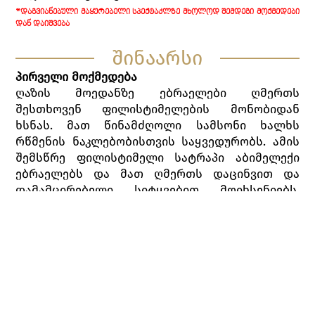
*ᲓᲐᲒᲕᲘᲐᲜᲔᲑᲣᲚᲘ ᲛᲐᲧᲣᲠᲔᲑᲔᲚᲘ ᲡᲞᲔᲥᲢᲐᲙᲚᲖᲔ ᲛᲮᲝᲚᲝᲓ ᲨᲔᲛᲓᲔᲒᲘ ᲛᲝᲥᲛᲔᲓᲔᲑᲘ
ᲓᲐᲜ ᲓᲐᲘᲨᲕᲔᲑᲐ
შინაარსი
პირველი მოქმედება
ღაზის მოედანზე ებრაელები ღმერთს
შესთხოვენ ფილისტიმელების მონობიდან
ხსნას. მათ წინამძღოლი სამსონი ხალხს
რწმენის ნაკლებობისთვის საყვედურობს. ამის
შემსწრე ფილისტიმელი სატრაპი აბიმელექი
ებრაელებს და მათ ღმერთს დაცინვით და
დამამცირებელი სიტყვებით მოიხსენიებს.
სამსონი განგმირავს მას.
ფილისტიმელების ღმერთის, დაგონის
უმაღლესი ქურუმი ტაძრიდან გამოდის და
სამსონის უჩვეულოდ დიდ ძალას წყევლის,
მოხუცი ებრაელი კი პირიქით, განადიდებს მას.
გამოჩნდება სამსონის ყოფილი საყვარელი,
ფილისტიმელი ქალი დალილა, რომელიც