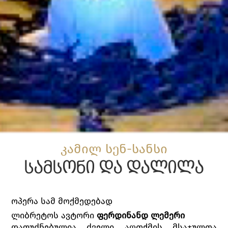
კამილ სენ-სანსი
სამსონი და დალილა
ოპერა სამ მოქმედებად
ლიბრეტოს ავტორი
ფერდინანდ ლემერი
დაფუძნებულია ძველი აღთქმის მსაჯულთა