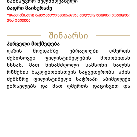
სამხატვრო ხელმძღვანელი
ბადრი მაისურაძე
*ᲓᲐᲒᲕᲘᲐᲜᲔᲑᲣᲚᲘ ᲛᲐᲧᲣᲠᲔᲑᲔᲚᲘ ᲡᲞᲔᲥᲢᲐᲙᲚᲖᲔ ᲛᲮᲝᲚᲝᲓ ᲨᲔᲛᲓᲔᲒᲘ ᲛᲝᲥᲛᲔᲓᲔᲑᲘ
ᲓᲐᲜ ᲓᲐᲘᲨᲕᲔᲑᲐ
შინაარსი
პირველი მოქმედება
ღაზის მოედანზე ებრაელები ღმერთს
შესთხოვენ ფილისტიმელების მონობიდან
ხსნას. მათ წინამძღოლი სამსონი ხალხს
რწმენის ნაკლებობისთვის საყვედურობს. ამის
შემსწრე ფილისტიმელი სატრაპი აბიმელექი
ებრაელებს და მათ ღმერთს დაცინვით და
დამამცირებელი სიტყვებით მოიხსენიებს.
სამსონი განგმირავს მას.
ფილისტიმელების ღმერთის, დაგონის
უმაღლესი ქურუმი ტაძრიდან გამოდის და
სამსონის უჩვეულოდ დიდ ძალას წყევლის,
მოხუცი ებრაელი კი პირიქით, განადიდებს მას.
გამოჩნდება სამსონის ყოფილი საყვარელი,