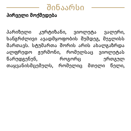
შინაარსი
პირველი მოქმედება
პარიზელი კურტიზანი, ვიოლეტა ვალერი,
ხანგრძლივი ავადმყოფობის შემდეგ, მეჯლისს
მართავს. სტუმართა შორის არის ახალგაზრდა
ალფრედო ჟერმონი, რომელსაც ვიოლეტას
წარუდგენენ, როგორც ერთგულ
თაყვანისმცემელს, რომელიც მთელი წელი,
ყოველდღე, ინკოგნიტოდ კითხულობდა მისი
ჯანმრთელობის ამბავს. მაგრამ ვიოლეტას არ
სურს ვინმე შეიყვაროს. სტუმრების თხოვნით,
ალფრედო სადღეგრძელოს წარმოთქვამს: ის
ნამდვილ სიყვარულს უმღერის, მაგრამ
მასპინძელი სიყვარულს არ აღიარებს, ამიტომ
პასუხად მხიარულების სადღეგრძელოს სვამს.
სადღეგრძელოს შემდეგ ვიოლეტა სტუმრებს