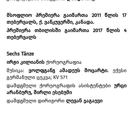
მსოფლიო პრემიერა გაიმართა 2011 წლის 17
თებერვალს, ქ. ვანკუვერში, კანადა.
პრემიერა თბილისში გაიმართა 2017 წლის 4
თებერვალს
Sechs Tänze
ირჟი კილიანის
ქორეოგრაფია
მუსიკა:
ვოლფგანგ ამადეუს მოცარტი.
ექვსი
გერმანული ცეკვა; KV 571
დამდგმელი ქორეოგრაფის ასისტენტები
ურცი
არანბურუ, შირლი ესებუმი
დამდგმელი დირიჟორი
ლევან ჯაგაევი
განათების დიზაინი
ირჟი კილიანი
(კონცეფცია),
იოოპ კაბოორტი
(შესრულება)
სცენა და კოსტიუმები
ირჟი კილიანის