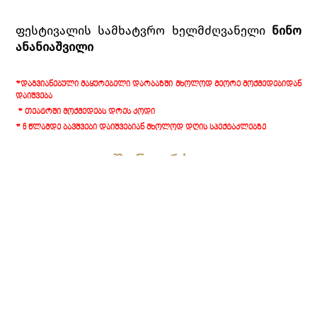
ფესტივალის სამხატვრო ხელმძღვანელი
ნინო
ანანიაშვილი
*ᲓᲐᲒᲕᲘᲐᲜᲔᲑᲣᲚᲘ ᲛᲐᲧᲣᲠᲔᲑᲔᲚᲘ ᲓᲐᲠᲑᲐᲖᲨᲘ ᲛᲮᲝᲚᲝᲓ ᲛᲔᲝᲠᲔ ᲛᲝᲥᲛᲔᲓᲔᲑᲘᲓᲐᲜ
ᲓᲐᲘᲨᲕᲔᲑᲐ
* ᲗᲔᲐᲢᲠᲨᲘ ᲛᲝᲥᲛᲔᲓᲔᲑᲡ ᲓᲠᲔᲡ ᲙᲝᲓᲘ
* 6 ᲬᲚᲐᲛᲓᲔ ᲑᲐᲕᲨᲕᲔᲑᲘ ᲓᲐᲘᲨᲕᲔᲑᲘᲐᲜ ᲛᲮᲝᲚᲝᲓ ᲓᲦᲘᲡ ᲡᲞᲔᲥᲢᲐᲙᲚᲔᲑᲖᲔ
შინაარსი
პირველი სურათი
რაჯა დუგმანტას ახალგაზრდა ქშატრია
მეომრები, მათ შორის მამაცი სოლორი,
მთვარის ღვთაება ჩანდრას ტაძრის
შემოგარენში ვეფხვზე ნადირობენ. ტაძარში
განწმენდის რიტუალი ტარდება, სადაც
ქალღმერთ რაკას სადიდებელ ლოცვას