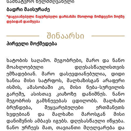
სამხატვრო ხელმძღვანელი
ბადრი მაისურაძე
*ᲓᲐᲒᲕᲘᲐᲜᲔᲑᲣᲚᲘ ᲛᲐᲧᲣᲠᲔᲑᲔᲚᲘ ᲓᲐᲠᲑᲐᲖᲨᲘ ᲛᲮᲝᲚᲝᲓ ᲛᲝᲛᲓᲔᲕᲜᲝ ᲛᲝᲥᲛᲔ
ᲓᲔᲑᲘᲓᲐᲜ ᲓᲐᲘᲨᲕᲔᲑᲐ
შინაარსი
პირველი მოქმედება
ხატობის საღამო. მეგობრები, მარო და ნანო
მოახლოებული დღესასწაულისთვის
ემზადებიან. მარო დასევდიანებულია, დიდი
ხანია მისი სატრფოს, მალხაზისგან არაფერი
ისმის, ამასობაში კი, მისი ნება-სურვილის
გარეშე, ასისთავ კიაზოზე დანიშნეს. ნანო
მეგობრის გამხნევებას ცდილობს. მალხაზი
ბრუნდება, შეყვარებულები ერთმანეთს
ხვდებიან და მალხაზი მაროსგან მისი
დანიშვნის ამბავს იგებს. დღესასწაული იწყება.
ნანო ურჩევს მათ, თავიანთი მღელვარება და