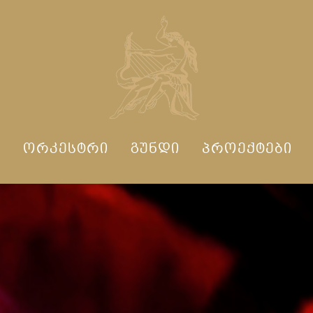
Ი
ᲝᲠᲙᲔᲡᲢᲠᲘ
ᲒᲣᲜᲓᲘ
ᲞᲠᲝᲔᲥᲢᲔᲑᲘ