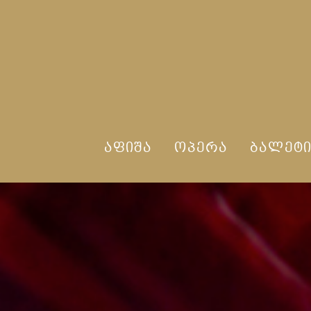
ᲐᲤᲘᲨᲐ
ᲝᲞᲔᲠᲐ
ᲑᲐᲚᲔᲢ