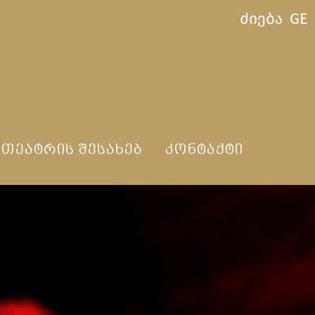
ძიება
GE
ᲗᲔᲐᲢᲠᲘᲡ ᲨᲔᲡᲐᲮᲔᲑ
ᲙᲝᲜᲢᲐᲥᲢᲘ