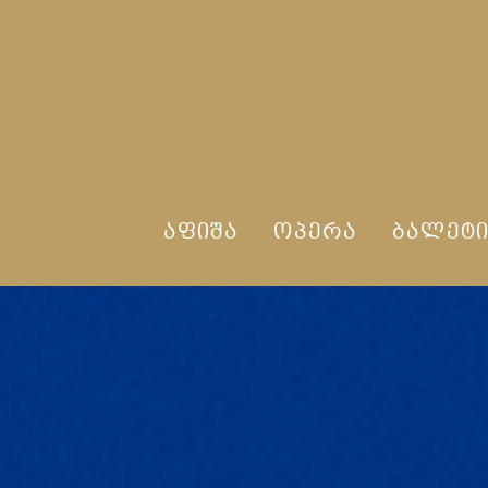
ᲐᲤᲘᲨᲐ
ᲝᲞᲔᲠᲐ
ᲑᲐᲚᲔᲢ