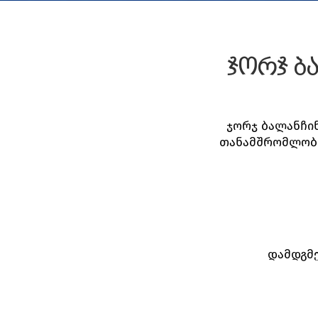
ჯორჯ ბ
ჯორჯ ბალანჩი
თანამშრომლობი
დამდგმ