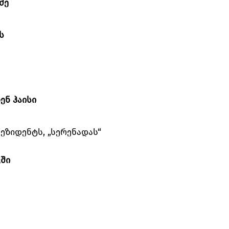
ძე
ს
ენ ჰაისი
პრეზიდენტს, „სერენადას“
კში