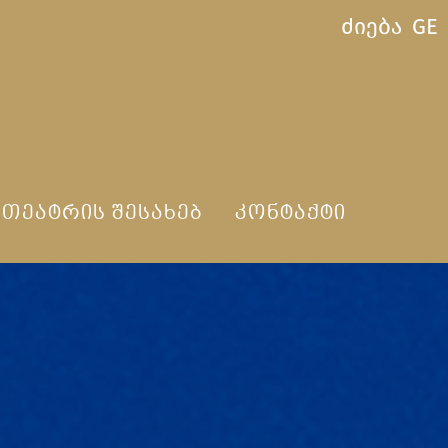
ძიება
GE
ᲗᲔᲐᲢᲠᲘᲡ ᲨᲔᲡᲐᲮᲔᲑ
ᲙᲝᲜᲢᲐᲥᲢᲘ