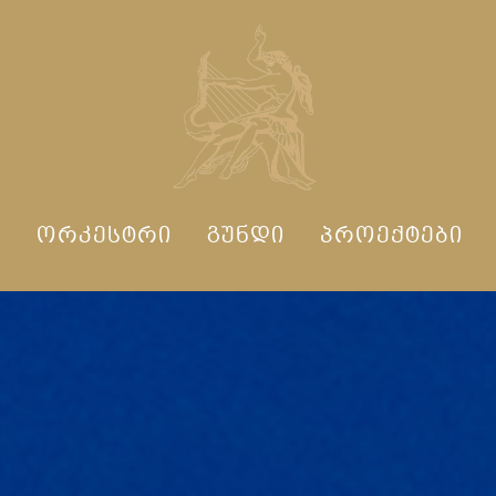
Ი
ᲝᲠᲙᲔᲡᲢᲠᲘ
ᲒᲣᲜᲓᲘ
ᲞᲠᲝᲔᲥᲢᲔᲑᲘ