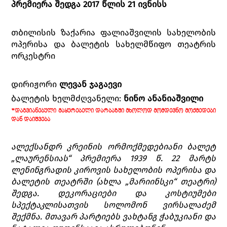
პრემიერა შედგა 2017 წლის 21 ივნისს
თბილისის ზაქარია ფალიაშვილის სახელობის
ოპერისა და ბალეტის სახელმწიფო თეატრის
ორკესტრი
დირიჟორი
ლევან ჯაგაევი
ბალეტის ხელმძღვანელი:
ნინო
ანანიაშვილი
*ᲓᲐᲒᲕᲘᲐᲜᲔᲑᲣᲚᲘ ᲛᲐᲧᲣᲠᲔᲑᲔᲚᲘ ᲓᲐᲠᲑᲐᲖᲨᲘ ᲛᲮᲝᲚᲝᲓ ᲛᲝᲛᲓᲔᲕᲜᲝ ᲛᲝᲥᲛᲔᲓᲔᲑᲘ
ᲓᲐᲜ ᲓᲐᲘᲨᲕᲔᲑᲐ
ალექსანდრ კრეინის ორმოქმედებიანი ბალეტ
„ლაურენსიას“ პრემიერა 1939 წ. 22 მარტს
ლენინგრადის კიროვის სახელობის ოპერისა და
ბალეტის თეატრში (ახლა „მარიინსკი“ თეატრი)
შედგა. დეკორაციები და კოსტიუმები
სპექტაკლისათვის სოლომონ ვირსალაძემ
შექმნა. მთავარ პარტიებს ვახტანგ ჭაბუკიანი და