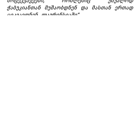
მოცეკვავეები, რომლებიც უშუალოდ
ჭაბუკიანთან მუშაობდნენ და მასთან ერთად
ცეკვავდნენ „ლაურენსიაში“.
2017 წლის 21 ივნისს თბილისის ოპერისა და
ბალეტის თეატრის სცენაზე „ლაურენსიას“
ახალი ქორეოგრაფიული რედაქციის პრემიერა
გაიმართა.
შინაარსი
მოქმედება XV საუკუნეში ხდება, ესპანურ
სოფელში - ფუენტე ოვეხუნა, რომელიც
კალატრავას ორდენის კომანდორის ფერნანდო
გომეს დე გუსმანის მფლობელობაშია.
პირველი მოქმედება