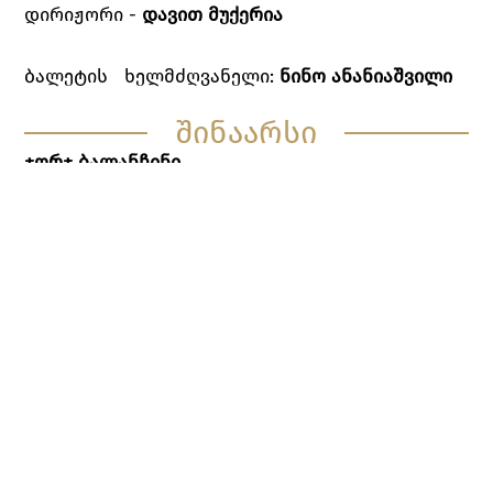
დირიჟორი -
დავით მუქერია
ბალეტის ხელმძღვანელი:
ნინო ანანიაშვილი
შინაარსი
ჯორჯ ბალანჩინი
სერენადა - ცეკვა მთვარის შუქზე
„ბალეტი „სერენადა“ გახლავთ ამერიკის
შეერთებულ შტატებში ჩემი პირველი
ნამუშევარი. ამერიკაში ჩასვლიდან სულ მოკლე
ხანში, ლინკოლნ კირსტაინთან და ედუარდ მ. მ.
უორბურგომთან ერთად, ნიუ იორკში ამერიკის
საბალეტო სკოლა გავხსენი. პროგრამაში
სასცენო ოსტატობის საღამოს გაკვეთილები
ჩავსვი, რადგან მოსწავლეებისათვის
მეჩვენებინა, როგორ განსხვავდება სცენაზე