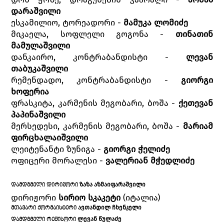
დარაშვილი
ესკამილიო, ტორეადორი -
მამუკა ლომიძე
მიკაელა, სოფლელი გოგონა -
თინათინ
მამულაშვილი
დანკაირო, კონტრაბანდისტი -
ლევან
თაბუკაშვილი
რემენდადო, კონტრაბანდისტი -
გიორგი
ხოფერია
ფრასკიტა, კარმენის მეგობარი, ბოშა -
ქეთევან
პაპინაშვილი
მერსედესი, კარმენის მეგობარი, ბოშა -
მარიამ
ფირცხალაიშვილი
ლეიტენანტი ზუნიგა -
გიორგი ჭელიძე
ოფიცერი მორალესი -
ვალერიან მჭედლიძე
ᲖᲐᲖᲐ ᲐᲖᲛᲐᲘᲤᲐᲠᲐᲨᲕᲘᲚᲘ
ᲓᲐᲛᲓᲒᲛᲔᲚᲘ ᲓᲘᲠᲘᲟᲝᲠᲘ
დირიჟორი
სირიო სკაკეტი
(იტალია)
ᲐᲕᲗᲐᲜᲓᲘᲚ ᲩᲮᲔᲜᲙᲔᲚᲘ
ᲛᲗᲐᲕᲐᲠᲘ ᲥᲝᲠᲛᲐᲘᲡᲢᲔᲠᲘ
ᲚᲔᲕᲐᲜ ᲬᲣᲚᲐᲫᲔ
ᲓᲐᲛᲓᲒᲛᲔᲚᲘ ᲠᲔᲟᲘᲡᲝᲠᲘ