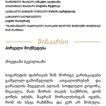
ᲘᲠᲐᲙᲚᲘ ᲐᲕᲐᲚᲘᲐᲜᲘ
ᲓᲐᲛᲓᲒᲛᲔᲚᲘ ᲛᲮᲐᲢᲕᲐᲠᲘ
ᲞᲝᲚᲘᲜᲐ ᲠᲣᲓᲩᲘᲙᲘ
ᲙᲝᲡᲢᲘᲣᲛᲔᲑᲘᲡ ᲛᲮᲐᲢᲕᲐᲠᲘ
ᲛᲐᲠᲘᲜᲐ ᲑᲣᲠᲭᲣᲚᲐᲫᲔ
ᲡᲞᲔᲥᲢᲐᲙᲚᲘᲡ ᲬᲐᲛᲧᲕᲐᲜᲘ ᲠᲔᲟᲘᲡᲝᲠᲘ
ᲡᲐᲛᲮᲐᲢᲕᲠᲝ ᲮᲔᲚᲛᲫᲦᲕᲐᲜᲔᲚᲘ
ᲑᲐᲓᲠᲘ ᲛᲐᲘᲡᲣᲠᲐᲫᲔ
*ᲓᲐᲒᲕᲘᲐᲜᲔᲑᲣᲚᲘ ᲛᲐᲧᲣᲠᲔᲑᲔᲚᲘ ᲓᲐᲠᲑᲐᲖᲨᲘ ᲛᲮᲝᲚᲝᲓ ᲛᲝᲛᲓᲔᲕᲜᲝ ᲛᲝᲥᲛᲔᲓᲔᲑᲘ
ᲓᲐᲜ ᲓᲐᲘᲨᲕᲔᲑᲐ
შინაარსი
პირველი მოქმედება
მოედანი სევილიაში
სიგარეტის ფაბრიკის წინ მორიგე ჯარისკაცები
გამვლელ-გამომვლელს ათვალიერებენ და
ყარაულის შეცვლას ელიან. სოფლელი გოგონა,
მიკაელა, მათ შორის თავის საქმროს, დონ
ჟოზეს ეძებს, მაგრამ მორალესისგან იგებს,
რომ ის სხვა რაზმშია და ჯერ არ მოსულა.