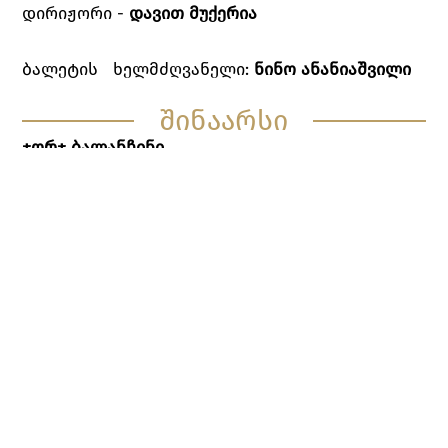
დირიჟორი -
დავით მუქერია
ბალეტის ხელმძღვანელი:
ნინო ანანიაშვილი
შინაარსი
ჯორჯ ბალანჩინი
სერენადა - ცეკვა მთვარის შუქზე
„ბალეტი „სერენადა“ გახლავთ ამერიკის
შეერთებულ შტატებში ჩემი პირველი
ნამუშევარი. ამერიკაში ჩასვლიდან სულ მოკლე
ხანში, ლინკოლნ კირსტაინთან და ედუარდ მ. მ.
უორბურგომთან ერთად, ნიუ იორკში ამერიკის
საბალეტო სკოლა გავხსენი. პროგრამაში
სასცენო ოსტატობის საღამოს გაკვეთილები
ჩავსვი, რადგან მოსწავლეებისათვის
მეჩვენებინა, როგორ განსხვავდება სცენაზე