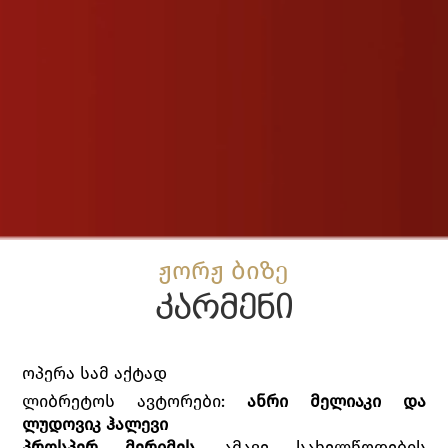
ჟორჟ ბიზე
კარმენი
ოპერა სამ აქტად
ლიბრეტოს ავტორები:
ანრი მელიაკი და
ლუდოვიკ ჰალევი
პროსპერ მერიმეს
ამავე სახელწოდების