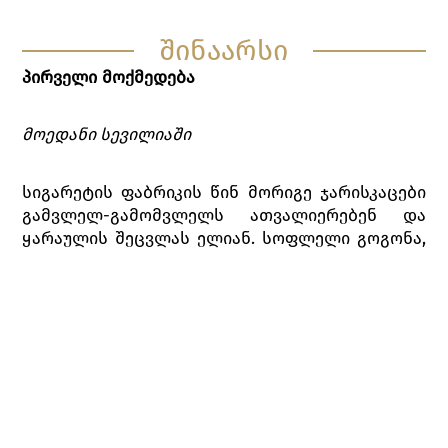
შინაარსი
პირველი მოქმედება
მოედანი სევილიაში
სიგარეტის ფაბრიკის წინ მორიგე ჯარისკაცები
გამვლელ-გამომვლელს ათვალიერებენ და
ყარაულის შეცვლას ელიან. სოფლელი გოგონა,
მიკაელა, მათ შორის თავის საქმროს, დონ
ჟოზეს ეძებს, მაგრამ მორალესისგან იგებს,
რომ ის სხვა რაზმშია და ჯერ არ მოსულა.
მიკაელა მიდის. შემცვლელი რაზმი მოდის. მათ
შორის არიან კაპრალი ჟოზე და ლეიტენანტი
ზუნიგა.
ფაბრიკის ზარი რეკავს. მოედანზე მყოფნი