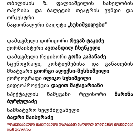
თბილისის ზ. ფალიაშვილის სახელობის
ოპერისა და ბალეტის თეატრის გუნდი და
ორკესტრი
ნაციონალური ბალეტი
„სუხიშვილები“
დამდგმელი დირიჟორი
რევაზ ტაკიძე
ქორმაისტერი
ავთანდილ ჩხენკელი
დამდგმელი რეჟისორი
გოჩა კაპანაძე
სცენოგრაფი, კოსტიუმებისა და განათების
მხატვარი
გიორგი ალექსი-მესხიშვილი
ქორეოგრაფი
ილიკო სუხიშვილი
ვიდეოპროექცია
დავით მაჭავარიანი
სპექტაკლის წამყვანი რეჟისორი
მარინა
ბურჭულაძე
სამხატვრო ხელმძღვანელი
ბადრი მაისურაძე
*ᲓᲐᲒᲕᲘᲐᲜᲔᲑᲣᲚᲘ ᲛᲐᲧᲣᲠᲔᲑᲔᲚᲘ ᲓᲐᲠᲑᲐᲖᲨᲘ ᲛᲮᲝᲚᲝᲓ ᲛᲝᲛᲓᲔᲕᲜᲝ ᲛᲝᲥᲛᲔᲓᲔᲑᲘ
ᲓᲐᲜ ᲓᲐᲘᲨᲕᲔᲑᲐ