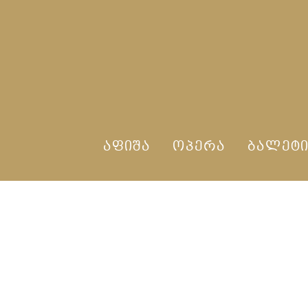
ᲐᲤᲘᲨᲐ
ᲝᲞᲔᲠᲐ
ᲑᲐᲚᲔᲢ