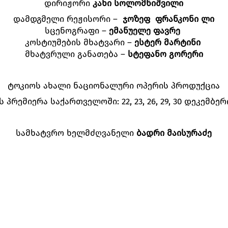
დირიჟორი
კახი სოლომნიშვილი
დამდგმელი რეჟისორი –
ჯოზეფ
ფრანკონი
ლი
სცენოგრაფი –
ემანუელე
ფავრე
კოსტიუმების მხატვარი –
ესტერ
მარტინი
მხატვრული განათება –
სტეფანო
გორერი
ტოკიოს ახალი ნაციონალური ოპერის პროდუქცია
პრემიერა საქართველოში: 22, 23, 26, 29, 30 დეკემბერ
სამხატვრო ხელმძღვანელი
ბადრი მაისურაძე
ᲕᲔᲠᲗᲔᲠᲘ, ᲐᲮᲐᲚᲒᲐᲖᲠᲓᲐ ᲞᲝᲔᲢᲘ
ᲐᲚᲑᲔᲠᲢᲘ, ᲨᲐᲠᲚᲝᲢᲔᲡ ᲓᲐᲜᲘᲨᲜᲣᲚᲘ
ᲡᲐᲛᲗᲐᲕᲠᲝᲡ ᲛᲝᲮᲔᲚᲔ, ᲨᲐᲠᲚᲝᲢᲔᲡ ᲛᲐᲛᲐ
ᲨᲛᲘᲓᲢᲘ, ᲛᲝᲮᲔᲚᲘᲡ ᲛᲔᲒᲝᲑᲐᲠᲘ
ᲘᲝᲰᲐᲜᲘ, ᲛᲝᲮᲔᲚᲘᲡ ᲛᲔᲒᲝᲑᲐᲠᲘ
ᲑᲠᲘᲣᲚᲛᲐᲜᲘ