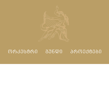
Ი
ᲝᲠᲙᲔᲡᲢᲠᲘ
ᲒᲣᲜᲓᲘ
ᲞᲠᲝᲔᲥᲢᲔᲑᲘ