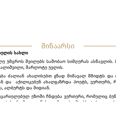
ᲨᲐᲠᲚᲝᲢᲔ
ᲡᲝᲤᲘ, ᲛᲘᲡᲘ ᲓᲐ
ᲙᲔᲢᲮᲔᲜᲘ, ᲑᲠᲘᲣᲚᲛᲐᲜᲘᲡ ᲡᲐᲪᲝᲚᲔ
შინაარსი
ხელის სახლი
ლე უმცროს შვილებს საშობაო სიმღერას ასწავლის. 
 ქალიშვილი, შარლოტე უვლის.
ბა ძალიან ახალისებთ გზად მიმავალ შმიდტს და ი
ან და აქილიკებენ ახალგაზრდა პოეტს, ვერთერს,
ს, ალბერტს და მიდიან.
აცარიელებულ ეზოში ჩნდება ვერთერი, რომელიც ბუნ
ტეს, რომელიც, წასვლამდე, ბავშვებს ტკბილეულს 
ამ იდილიური სცენის ნახვით გულის სიღრმემდე შე