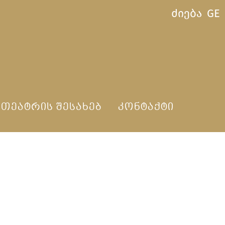
ძიება
GE
ᲗᲔᲐᲢᲠᲘᲡ ᲨᲔᲡᲐᲮᲔᲑ
ᲙᲝᲜᲢᲐᲥᲢᲘ