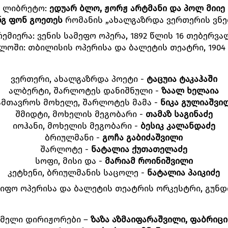
ლიბრეტო:
ედუარ
ბლო
,
ჟორჟ
არტმანი
და
პოლ
მიიე
ნგ
ფონ
გოეთეს
რომანის „ახალგაზრდა ვერთერის ვნე
რემიერა: ვენის სამეფო ოპერა, 1892 წლის 16 თებერვა
ლოში: თბილისის ოპერისა და ბალეტის თეატრი, 1904
ვერთერი, ახალგაზრდა პოეტი -
ტაცუია ტაკაჰაში
ალბერტი, შარლოტეს დანიშნული -
ზაალ ხელაია
ამთავროს მოხელე, შარლოტეს მამა -
ნიკა გულიაშვი
შმიდტი, მოხელის მეგობარი -
თამაზ საგინაძე
იოჰანი, მოხელის მეგობარი -
ბესიკ კალანდაძე
ბრიულმანი -
გოჩა გაბიძაშვილი
შარლოტე -
ნატალია ქუთათელაძე
სოფი, მისი და -
მარიამ როინიშვილი
კეტხენი, ბრიულმანის საცოლე -
ნატალია პაიკიძე
იფო ოპერისა და ბალეტის თეატრის ორკესტრი, გუნდი
მელი დირიჟორები –
ზაზა
აზმაიფარაშვილი
,
ფაბრიც