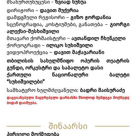
მსახურთუხუცესი -
ზვიად ხუხუა
დირიჟორი –
დავით მუქერია
დამდგმელი რეჟისორი –
გიზო ჟორდანია
სცენოგრაფია, კოსტიუმები, განათება –
გიორგი
ალექსი-მესხიშვილი
მთავარი ქორმაისტერი –
ავთანდილ ჩხენკელი
ქორეოგრაფი –
ილიკო სუხიშვილი
ვიდეოპროექცია –
დავით მაჭავარიანი
თბილისის სახელმწიფო ოპერის თეატრის
გუნდი, ორკესტრი და საბალეტო დასი
ქართული ნაციონალური ბალეტი
“სუხიშვილები”
სამხატვრო ხელმძღვანელი:
ბადრი მაისურაძე
ᲓᲐᲒᲕᲘᲐᲜᲔᲑᲣᲚᲘ ᲛᲐᲧᲣᲠᲔᲑᲔᲚᲘ ᲓᲐᲠᲑᲐᲖᲨᲘ ᲛᲮᲝᲚᲝᲓ ᲨᲔᲛᲓᲔᲒᲘ ᲛᲝᲥᲛᲔᲓᲔ
ᲑᲘᲓᲐᲜ ᲓᲐᲘᲨᲕᲔᲑᲐ.
შინაარსი
პირველი
მოქმედება