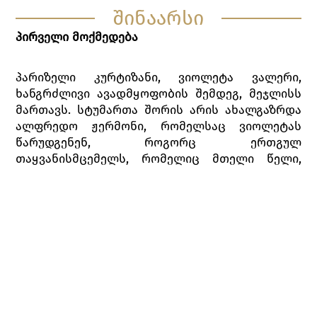
შინაარსი
პირველი მოქმედება
პარიზელი კურტიზანი, ვიოლეტა ვალერი,
ხანგრძლივი ავადმყოფობის შემდეგ, მეჯლისს
მართავს. სტუმართა შორის არის ახალგაზრდა
ალფრედო ჟერმონი, რომელსაც ვიოლეტას
წარუდგენენ, როგორც ერთგულ
თაყვანისმცემელს, რომელიც მთელი წელი,
ყოველდღე, ინკოგნიტოდ კითხულობდა მისი
ჯანმრთელობის ამბავს. მაგრამ ვიოლეტას არ
სურს ვინმე შეიყვაროს. სტუმრების თხოვნით,
ალფრედო სადღეგრძელოს წარმოთქვამს: ის
ნამდვილ სიყვარულს უმღერის, მაგრამ
მასპინძელი სიყვარულს არ აღიარებს, ამიტომ
პასუხად მხიარულების სადღეგრძელოს სვამს.
სადღეგრძელოს შემდეგ ვიოლეტა სტუმრებს