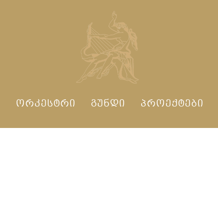
Ი
ᲝᲠᲙᲔᲡᲢᲠᲘ
ᲒᲣᲜᲓᲘ
ᲞᲠᲝᲔᲥᲢᲔᲑᲘ