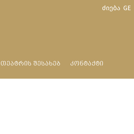
ძიება
GE
ᲗᲔᲐᲢᲠᲘᲡ ᲨᲔᲡᲐᲮᲔᲑ
ᲙᲝᲜᲢᲐᲥᲢᲘ