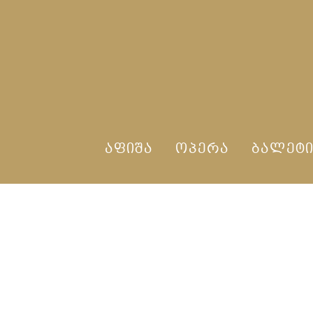
ᲐᲤᲘᲨᲐ
ᲝᲞᲔᲠᲐ
ᲑᲐᲚᲔᲢ