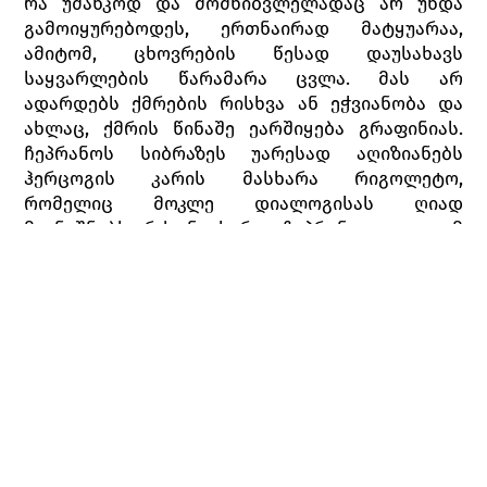
რა უმანკოდ და მომხიბვლელადაც არ უნდა
გამოიყურებოდეს, ერთნაირად მატყუარაა,
ამიტომ, ცხოვრების წესად დაუსახავს
საყვარლების წარამარა ცვლა. მას არ
ადარდებს ქმრების რისხვა ან ეჭვიანობა და
ახლაც, ქმრის წინაშე ეარშიყება გრაფინიას.
ჩეპრანოს სიბრაზეს უარესად აღიზიანებს
ჰერცოგის კარის მასხარა რიგოლეტო,
რომელიც მოკლე დიალოგისას ღიად
მიანიშნებს, რქიანი ხარო. ჩეპრანო ყველა იმ
კარისკაცს, რომელიც ოდესღაც რიგოლეტოს
გესლიანი ენის მსხვერპლი გამხდარა,
შურისძიებისკენ მოუწოდებს. მოხუცი
არისტოკრატი მონტერონე მეჯლისზე შემოჭრას
ცდილობს, მას სურს, ჰერცოგმა პატივი აგოს
მისი ქალიშვილის შერცხვენისთვის. სანამ
დაცვა მონტერონეს აკავებს, რიგოლეტო ახლა
მის, მამის ტკივილს დასცინის. უბედური მოხუცი
ორივეს წყევლის. ეს წყევლა კი ცუდად ენიშნა
მასხარას. შეშინებული ტოვებს სასახლეს და