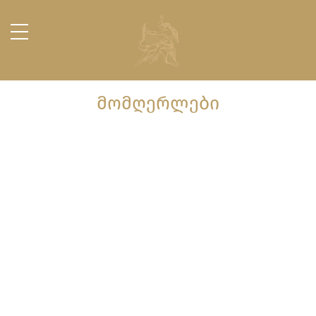
ᲛᲝᲛᲦᲔᲠᲚᲔᲑᲘ