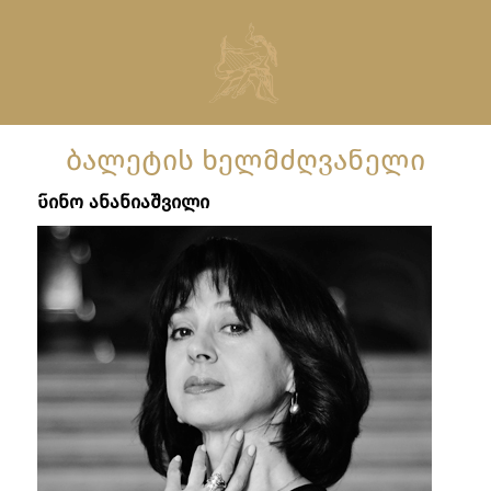
ᲑᲐᲚᲔᲢᲘᲡ ᲮᲔᲚᲛᲫᲦᲕᲐᲜᲔᲚᲘ
ნინო
ანანიაშვილი