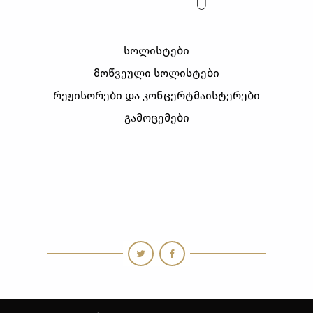
ᲡᲝᲚᲘᲡᲢᲔᲑᲘ
ᲛᲝᲬᲕᲔᲣᲚᲘ ᲡᲝᲚᲘᲡᲢᲔᲑᲘ
ᲠᲔᲟᲘᲡᲝᲠᲔᲑᲘ ᲓᲐ ᲙᲝᲜᲪᲔᲠᲢᲛᲐᲘᲡᲢᲔᲠᲔᲑᲘ
ᲒᲐᲛᲝᲪᲔᲛᲔᲑᲘ