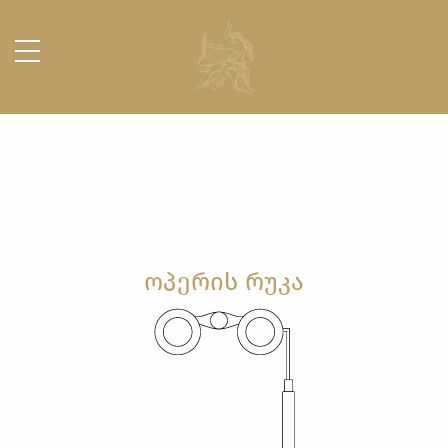
ᲝᲞᲔᲠᲘᲡ ᲠᲣᲙᲐ