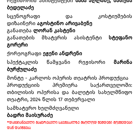
რეჟისორის ასისტენტები
ზაზა აღლაძე, ხათუნა
ბედელაძე
სცენოგრაფი და კოსტიუმების
დიზაინერი
აგოსტინო არივაბენე
განათება
ლორან კასტენი
განათების მხატვრის ასისტენტი
სტეფანო
გორერი
ქორეოგრაფი
ეჟენი ანდრენი
სპექტაკლის წამყვანი რეჟისორი
მარინა
ბურჭულაძე
მონტე - კარლოს ოპერის თეატრის პროდუქცია
პროდუქციის პრემიერა საქართველოში:
თბილისის ოპერისა და ბალეტის სახელმწიფო
თეატრი, 2024 წლის 17 თებერვალი
სამხატვრო ხელმძღვანელი
ბადრი მაისურაძე
*ᲓᲐᲒᲕᲘᲐᲜᲔᲑᲣᲚᲘ ᲛᲐᲧᲣᲠᲔᲑᲔᲚᲘ ᲡᲞᲔᲥᲢᲐᲙᲚᲖᲔ ᲛᲮᲝᲚᲝᲓ ᲨᲔᲛᲓᲔᲒᲘ ᲛᲝᲥᲛᲔᲓᲔᲑᲘ
ᲓᲐᲜ ᲓᲐᲘᲨᲕᲔᲑᲐ