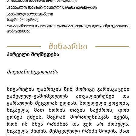
ᲞᲝᲚᲘᲜᲐ ᲠᲣᲓᲩᲘᲙᲘ
ᲙᲝᲡᲢᲘᲣᲛᲔᲑᲘᲡ ᲛᲮᲐᲢᲕᲐᲠᲘ
ᲛᲐᲠᲘᲜᲐ ᲑᲣᲠᲭᲣᲚᲐᲫᲔ
ᲡᲞᲔᲥᲢᲐᲙᲚᲘᲡ ᲬᲐᲛᲧᲕᲐᲜᲘ ᲠᲔᲟᲘᲡᲝᲠᲘ
ᲡᲐᲛᲮᲐᲢᲕᲠᲝ ᲮᲔᲚᲛᲫᲦᲕᲐᲜᲔᲚᲘ
ᲑᲐᲓᲠᲘ ᲛᲐᲘᲡᲣᲠᲐᲫᲔ
*ᲓᲐᲒᲕᲘᲐᲜᲔᲑᲣᲚᲘ ᲛᲐᲧᲣᲠᲔᲑᲔᲚᲘ ᲓᲐᲠᲑᲐᲖᲨᲘ ᲛᲮᲝᲚᲝᲓ ᲛᲝᲛᲓᲔᲕᲜᲝ ᲛᲝᲥᲛᲔᲓᲔᲑᲘ
ᲓᲐᲜ ᲓᲐᲘᲨᲕᲔᲑᲐ
შინაარსი
პირველი მოქმედება
მოედანი სევილიაში
სიგარეტის ფაბრიკის წინ მორიგე ჯარისკაცები
გამვლელ-გამომვლელს ათვალიერებენ და
ყარაულის შეცვლას ელიან. სოფლელი გოგონა,
მიკაელა, მათ შორის თავის საქმროს, დონ
ჟოზეს ეძებს, მაგრამ მორალესისგან იგებს,
რომ ის სხვა რაზმშია და ჯერ არ მოსულა.
მიკაელა მიდის. შემცვლელი რაზმი მოდის. მათ