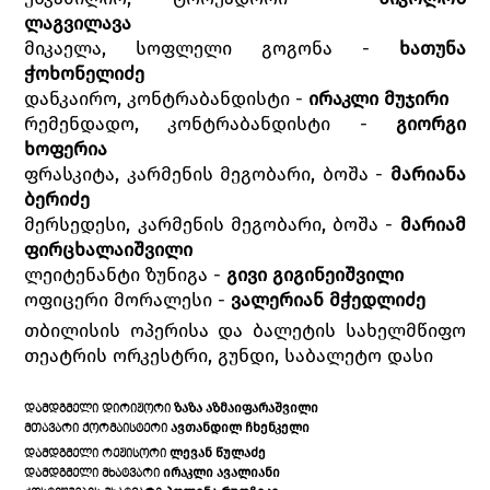
ლაგვილავა
მიკაელა, სოფლელი გოგონა -
ხათუნა
ჭოხონელიძე
დანკაირო, კონტრაბანდისტი -
ირაკლი მუჯირი
რემენდადო, კონტრაბანდისტი -
გიორგი
ხოფერია
ფრასკიტა, კარმენის მეგობარი, ბოშა -
მარიანა
ბერიძე
მერსედესი, კარმენის მეგობარი, ბოშა -
მარიამ
ფირცხალაიშვილი
ლეიტენანტი ზუნიგა -
გივი გიგინეიშვილი
ოფიცერი მორალესი -
ვალერიან მჭედლიძე
თბილისის ოპერისა და ბალეტის სახელმწიფო
თეატრის ორკესტრი, გუნდი, საბალეტო დასი
ᲖᲐᲖᲐ ᲐᲖᲛᲐᲘᲤᲐᲠᲐᲨᲕᲘᲚᲘ
ᲓᲐᲛᲓᲒᲛᲔᲚᲘ ᲓᲘᲠᲘᲟᲝᲠᲘ
ᲐᲕᲗᲐᲜᲓᲘᲚ ᲩᲮᲔᲜᲙᲔᲚᲘ
ᲛᲗᲐᲕᲐᲠᲘ ᲥᲝᲠᲛᲐᲘᲡᲢᲔᲠᲘ
ᲚᲔᲕᲐᲜ ᲬᲣᲚᲐᲫᲔ
ᲓᲐᲛᲓᲒᲛᲔᲚᲘ ᲠᲔᲟᲘᲡᲝᲠᲘ
ᲘᲠᲐᲙᲚᲘ ᲐᲕᲐᲚᲘᲐᲜᲘ
ᲓᲐᲛᲓᲒᲛᲔᲚᲘ ᲛᲮᲐᲢᲕᲐᲠᲘ