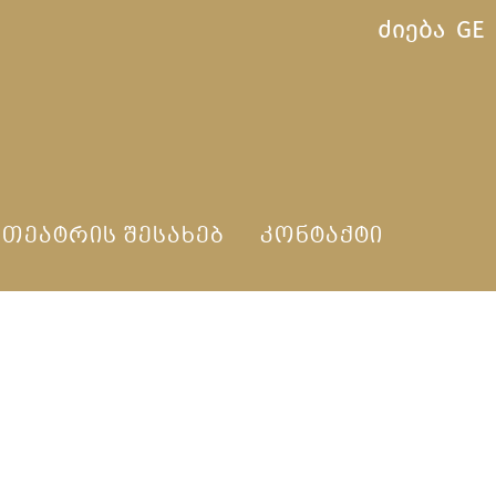
ძიება
GE
ᲗᲔᲐᲢᲠᲘᲡ ᲨᲔᲡᲐᲮᲔᲑ
ᲙᲝᲜᲢᲐᲥᲢᲘ