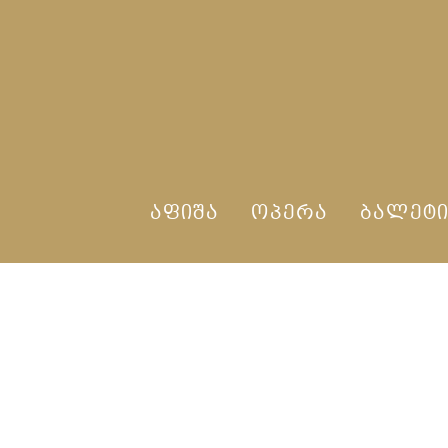
ᲐᲤᲘᲨᲐ
ᲝᲞᲔᲠᲐ
ᲑᲐᲚᲔᲢ