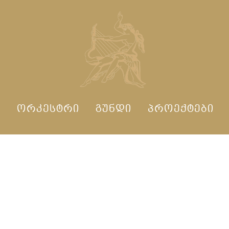
Ი
ᲝᲠᲙᲔᲡᲢᲠᲘ
ᲒᲣᲜᲓᲘ
ᲞᲠᲝᲔᲥᲢᲔᲑᲘ