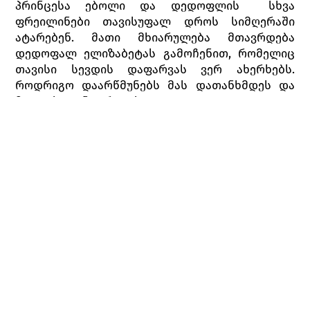
პრინცესა ებოლი და დედოფლის სხვა
ფრეილინები თავისუფალ დროს სიმღერაში
ატარებენ. მათი მხიარულება მთავრდება
დედოფალ ელიზაბეტას გამოჩენით, რომელიც
თავისი სევდის დაფარვას ვერ ახერხებს.
როდრიგო დაარწმუნებს მას დათანხმდეს და
მიიღოს დონ კარლოსი.
მოგვიანებით, მეფესთან პირადი აუდიენციისას
როდრიგო აფრთხილებს მას, შეარბილოს
მმართველობის სისასტიკე. მეფეზე დიდ
შთაბეჭდილებას ახდენს როდრიგოს
გულწრფელობა, მაგრამ ყველაზე მეტად
აღელვებს ეჭვი, რომ შესაძლოა მის შვილსა და
დედოფალს შორის სასიყვარულო ურთიერთობა
არსებობდეს, ამიტომ, როდრიგოს სთხოვს,
თვალი ეჭიროს მათზე.