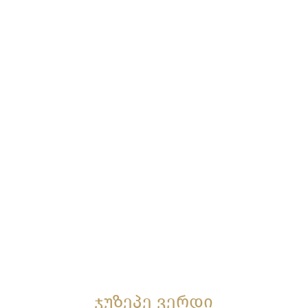
ჯუზეპე ვერდი