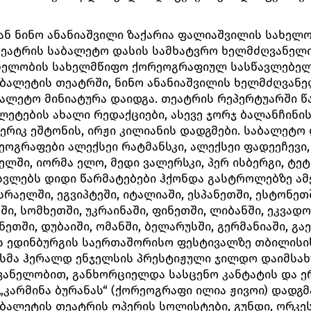
ან ნინო ანანიაშვილი ზაქარია ფალიაშვილის სახელ
თეატრის საბალეტო დასის სამხატვრო ხელმძღვანელ
სახელობის სახელმწიფო ქორეოგრაფიულ სასწავლებე
 ბალეტის თეატრში, ნინო ანანიაშვილის ხელმძღვან
ბალეტო მინიატურა დაიდგა. თეატრის რეპერტუარში 
ეტების ახალი რედაქციები, ასევე ჯორჯ ბალანჩინის
ერიკ ეშტონის, ირჟი კილიანის დადგმები. საბალეტო
გრაფები ალექსეი რატმანსკი, ალექსეი ფადეეჩევი,
ელში, იორმა ელო, მედი ვალერსკი, პერ ისბერგი, ტეტ 
სვლებს დიდი წარმატებები ჰქონდა გასტროლებზე ამ
ისრაელში, ეგვიპტეში, იტალიაში, ესპანეთში, ესტონეთშ
ში, სომხეთში, უკრაინაში, ფინეთში, ლიბანში, ეკვად
ნეთში, დუბაიში, ომანში, ბელარუსში, გერმანიაში, გ
ლს ედინბურგის საერთაშორისო ფესტივალზე თბილისი
მა ჰერალდ ენჯელსის პრესტიჟული ჯილდო დაიმსახურ
ვანელობით, განხორციელდა სასცენო კანტატის და 
კარმინა ბურანას“ (ქორეოგრაფი ილია ჟივოი) დადგმ
ბალეტის თეატრის ოპერის სოლისტები, გუნდი, ორკე