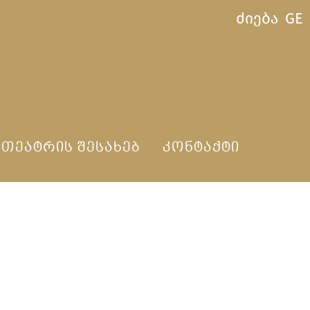
ძიება
GE
ᲗᲔᲐᲢᲠᲘᲡ ᲨᲔᲡᲐᲮᲔᲑ
ᲙᲝᲜᲢᲐᲥᲢᲘ