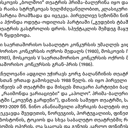
 მოსკოვის „ბოლშოი“ თეატრის პრიმა-ბალერინა იყო და
ს რაისა სტრუჩკოვას ხელმძღვანელობით, კლასიკურ
პარტია მოამზადა და იცეკვა. პირველივე სეზონში ნი
 ჰქონდა ოდეტა-ოდილიას პარტიაში („გედების ტბაში
თეატრის გასტროლის დროს. სპექტაკლის შემდეგ მაყუ
რ წყდებოდა.
ხი საერთაშორისო საბალეტო კონკურსის უმაღლეს ჯ
შორისო კონკურსის ოქროს მედალს (1980), მოსკოვის 
1981), მოსკოვის V საერთაშორისო კონკურსის ოქროს მ
რთაშორისო კონკურსის გრან-პრის (1986).
ვნელოვანი ადგილი უჭირავს ჯორჯ ბალანჩინის თეატრშ
სთან ერთად გამოსვლას 1988 წელს. ის იყო პირველი
იწვიეს ამ თეატრში და მისცეს მთავარი პარტიები ბა
, „რაიმონდა ვარიაციები“ და „აპოლო“. პრიმა-ბალერ
ტში („კოვენტ გარდენი“), დანიის სამეფო თეატრში, 
1993-2009 წწ. ნინო ანანიაშვილი ამერიკის ბალეტის თ
ეკვავდა შვედეთის, ნორვეგიის, პორტუგალიის, ფინეთ
 ბოსტონის, ტოკიოს და სხვა საბალეტო თეატრებში; 
ომის ოპერის, ლა სკალას და გენუის კარლო ფენიჩე