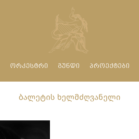
Ი
ᲝᲠᲙᲔᲡᲢᲠᲘ
ᲒᲣᲜᲓᲘ
ᲞᲠᲝᲔᲥᲢᲔᲑᲘ
ᲑᲐᲚᲔᲢᲘᲡ ᲮᲔᲚᲛᲫᲦᲕᲐᲜᲔᲚᲘ