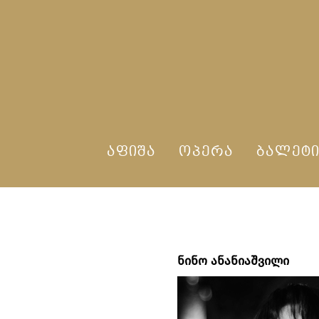
ᲐᲤᲘᲨᲐ
ᲝᲞᲔᲠᲐ
ᲑᲐᲚᲔᲢ
ნინო
ანანიაშვილი