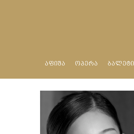
ᲐᲤᲘᲨᲐ
ᲝᲞᲔᲠᲐ
ᲑᲐᲚᲔᲢ