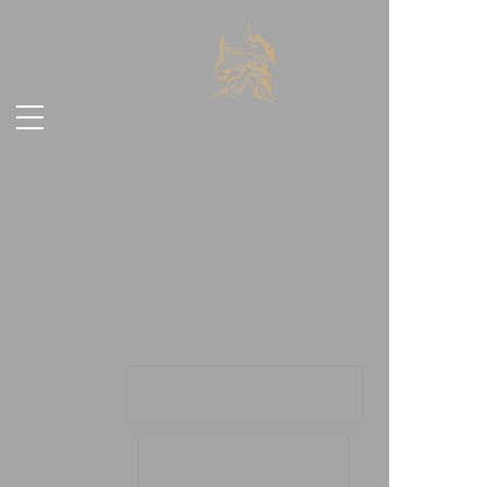
ᲓᲐᲘᲡᲘ
23.07
, 2026
ᲘᲜᲤᲝᲠᲛᲐᲪᲘᲐ
ᲑᲘᲚᲔᲗᲔᲑᲘ